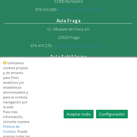
22300 Barbastro
974 316 000 -
info@unedbarbastro.es
Aula Fraga
C/. Albalate de Cinca s/n
22520 Fraga
974 474 270 -
aulafraga@unedbarbastro.es
Aula Sabiñánigo
Utilizamos
Avda. del Ejercito 27
cookies propias
y de terceros
22600 Sabiñánigo
para fines
974 483 712 -
aulasabi@unedbarbastro.es
analíticos y/o
estadísticos
anonimizados y
© Consorcio Universitario
para la correcta
UNED Barbastro 2026
navegación por
la web.
Para más
Aceptar todo
Configuración
información,
consulte nuestra
Politica de
Cookies
. Puede
aceptar todas las