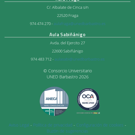
C/. Albalate de Cinca s/n
22520 Fraga
974 474 270 -
aulafraga@unedbarbastro.es
Aula Sabiñánigo
Avda. del Ejercito 27
22600 Sabiñánigo
974 483 712 -
aulasabi@unedbarbastro.es
© Consorcio Universitario
UNED Barbastro 2026
Aviso Legal
-
Política de privacidad
-
Configuración de cookies
-
Buzón de sugerencias