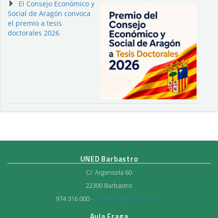
El Consejo Económico y
Social de Aragón convoca
el premio a tesis
doctorales 2026
UNED Barbastro
C/. Argensola 60
22300 Barbastro
974 316 000 -
info@unedbarbastro.es
Aula Fraga