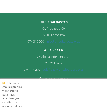
UNED Barbastro
C/. Argensola 60
22300 Barbastro
974 316 000 -
info@unedbarbastro.es
Aula Fraga
C/. Albalate de Cinca s/n
22520 Fraga
974 474 270 -
aulafraga@unedbarbastro.es
Aula Sabiñánigo
Utilizamos
Avda. del Ejercito 27
cookies propias
y de terceros
22600 Sabiñánigo
para fines
974 483 712 -
aulasabi@unedbarbastro.es
analíticos y/o
estadísticos
anonimizados y
© Consorcio Universitario