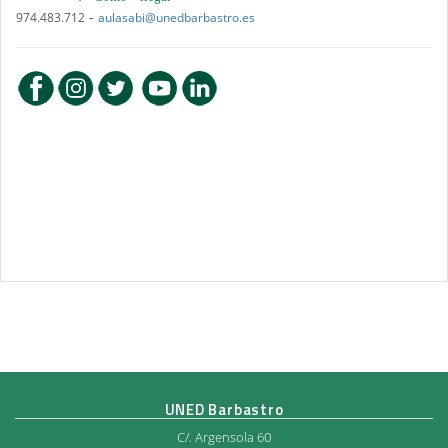
-
974.483.712
aulasabi@unedbarbastro.es
UNED Barbastro
C/. Argensola 60