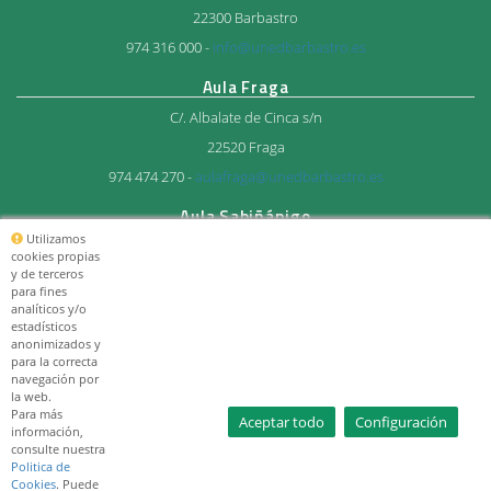
22300 Barbastro
974 316 000 -
info@unedbarbastro.es
Aula Fraga
C/. Albalate de Cinca s/n
22520 Fraga
974 474 270 -
aulafraga@unedbarbastro.es
Aula Sabiñánigo
Utilizamos
Avda. del Ejercito 27
cookies propias
y de terceros
22600 Sabiñánigo
para fines
974 483 712 -
aulasabi@unedbarbastro.es
analíticos y/o
estadísticos
anonimizados y
© Consorcio Universitario
para la correcta
UNED Barbastro 2026
navegación por
la web.
Para más
Aceptar todo
Configuración
información,
consulte nuestra
Politica de
Cookies
. Puede